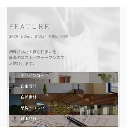
FEATURE
SACR-iE Design建築設計事務所の特徴
洗練された上質な住まいを
最高のコストパフォーマンスで
お届けします。
デザインコード
自由設計
自然素材
納得のコスパ
施工品質